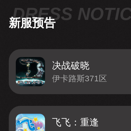
新服预告
决战破晓
伊卡路斯371区
飞飞：重逢