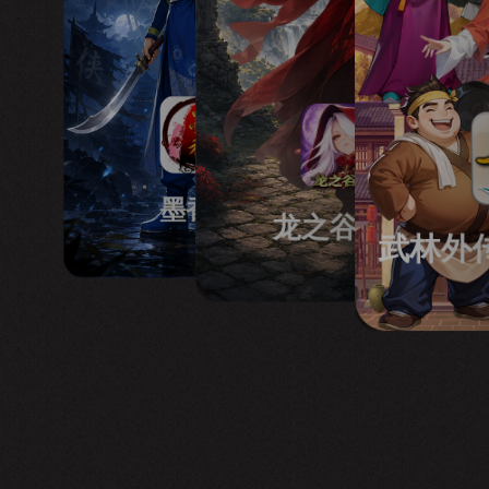
墨香情
龙之谷启程