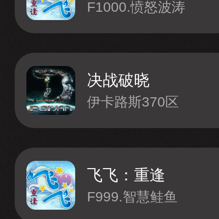
F1000.愤怒波涛
决战破晓
伊卡路斯370区
飞飞：重逢
F999.智慧鲑鱼