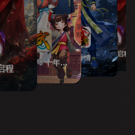
龙之谷启程
墨香情
武林外传：十年之约
启程